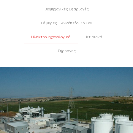
Βιομηχανικές Εφαρμογές
Γέφυρες – Ανισόπεδοι Κόμβοι
Ηλεκτρομηχανολογικά
Κτιριακά
Σήρραγες