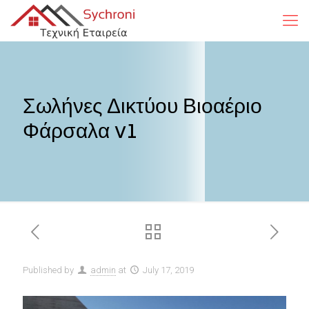
Σωλήνες Δικτύου Βιοαέριο
Φάρσαλα v1
Published by
admin
at
July 17, 2019