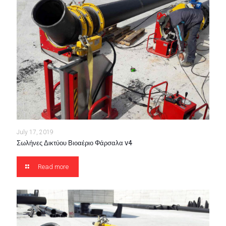
July 17, 2019
Σωλήνες Δικτύου Βιοαέριο Φάρσαλα v4
Read more