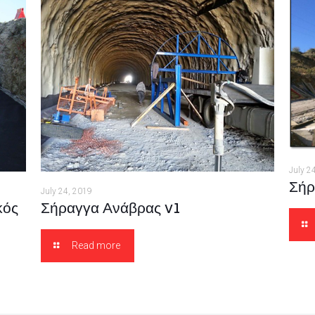
July 2
Σήρ
July 24, 2019
κός
Σήραγγα Ανάβρας v1
Read more