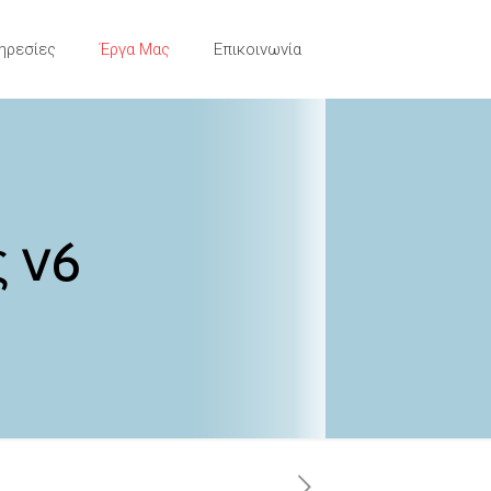
ηρεσίες
Έργα Μας
Επικοινωνία
ς v6