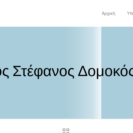
Αρχική
Υπ
ος Στέφανος Δομοκό