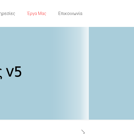
ηρεσίες
Έργα Μας
Επικοινωνία
ς v5