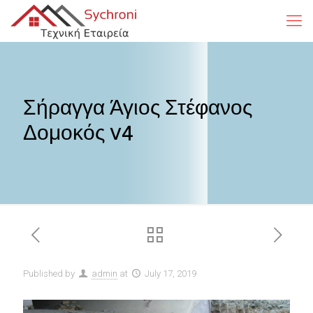
Σήραγγα Άγιος Στέφανος
Δομοκός v4
Published by
admin
at
July 17, 2019