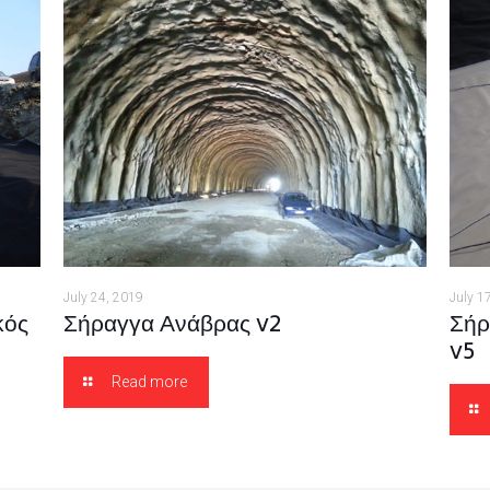
July 24, 2019
July 1
Σήραγγα Ανάβρας v2
κός
Σήρ
v5
Read more