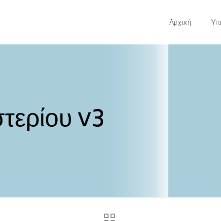
Αρχική
Υπ
τερίου v3