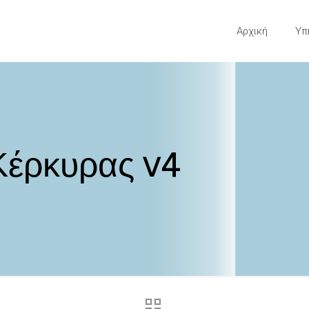
Αρχική
Υπ
Κέρκυρας v4